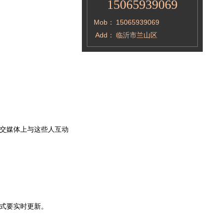
15065939069
Mob：
15065939069
Add：
临沂市兰山区
交媒体上与这些人互动
。
式要实时更新。