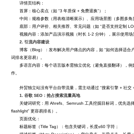
详情页结构：
首屏：核心卖点（如 “3 年质保 + 免费退换”）；
中间：规格参数（用表格清晰展示）、应用场景图（多图多角
底部：用户评价、相关推荐、常见问题（如 “是否支持定制 LO
视频内容：添加产品演示视频（时长 1-2 分钟），展示使用
2. 引流内容建设
博客（Blog）：发布解决用户痛点的内容，如 “如何选择适合户外的 
词排名更容易）。
多语言内容：每个语言版本需独立优化（避免直接翻译），例如西班牙语博客可围
作。
五、推广与引流：获取海外精准流量
外贸独立站没有平台自带流量，需主动通过 “搜索引擎 + 社交 
1. 谷歌 SEO：抢占搜索流量高地
关键词研究：用 Ahrefs、Semrush 工具挖掘目标词，优先选择 “中低竞争 +
flashlight” 更容易排名）。
页面优化：
标题标签（Title Tag）：包含关键词，长度≤60 字符；