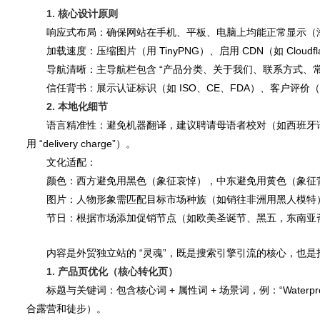
1. 核心设计原则
响应式布局：确保网站在手机、平板、电脑上均能正常显示（海外移动端流量
加载速度：压缩图片（用 TinyPNG）、启用 CDN（如 Cloudfla
导航清晰：主导航栏包含 “产品分类、关于我们、联系方式、常见
信任背书：展示认证标识（如 ISO、CE、FDA）、客户评价（用 Tru
2. 本地化细节
语言精准性：避免机器翻译，建议聘请母语者校对（如西班牙语需区分
用 “delivery charge”）。
文化适配：
颜色：西方避免用黑色（象征哀悼），中东避免用黄色（象征
图片：人物形象需匹配目标市场种族（如销往非洲用黑人模特
节日：根据市场添加促销节点（如欧美圣诞节、黑五，东南亚
四、内容建设：让网站 “被找到” 并 “说服用户”
内容是外贸独立站的 “灵魂”，既是搜索引擎引流的核心，也是打动
1. 产品页优化（核心转化页）
标题与关键词：包含核心词 + 属性词 + 场景词，例：“Waterproof LED F
合露营和徒步）。