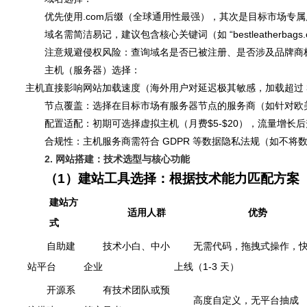
优先使用.com后缀（全球通用性最强），其次是目标市场专属后缀
域名需简洁易记，建议包含核心关键词（如 “
bestleatherbags
注意规避侵权风险：查询域名是否已被注册、是否涉及品牌商标（可通
主机（服务器）选择：
主机直接影响网站加载速度（海外用户对延迟极其敏感，加载超过 3 
节点覆盖：选择在目标市场有服务器节点的服务商（如针对欧美可选 S
配置适配：初期可选择虚拟主机（月费$5-$20），流量增长后
合规性：主机服务商需符合 GDPR 等数据隐私法规（如不将
2. 网站搭建：技术选型与核心功能
（1）建站工具选择：根据技术能力匹配方案
建站方
适用人群
优势
式
自助建
技术小白、中小
无需代码，拖拽式操作，
站平台
企业
上线（1-3 天）
开源系
有技术团队或预
高度自定义，无平台抽成