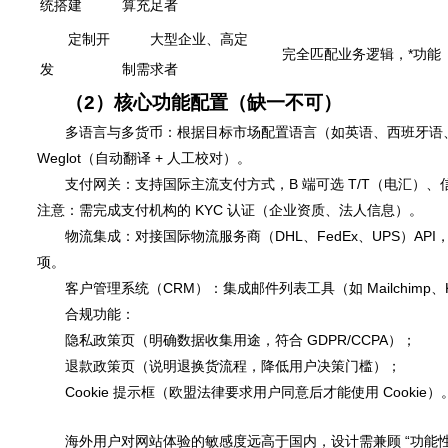
统搭建
算充足者
定制开
大型企业、高定
完全匹配业务逻辑，*功能
发
制需求者
（2）核心功能配置（缺一不可）
多语言与多货币：根据目标市场配置语言（如英语、西班牙语
Weglot（自动翻译 + 人工校对）。
支付网关：支持国际主流支付方式，B 端可选 T/T（电汇）、信用证；C
注意：需完成支付机构的 KYC 认证（企业资质、法人信息）。
物流集成：对接国际物流服务商（DHL、FedEx、UPS）API
项。
客户管理系统（CRM）：集成邮件列表工具（如 Mailchimp
合规功能：
隐私政策页（明确数据收集用途，符合 GDPR/CCPA）；
退款政策页（说明退换货流程，降低用户决策门槛）；
Cookie 提示框（欧盟法律要求用户同意后才能使用 Cookie）
三、网站设计：提升海外用户体验的关键
海外用户对网站体验的敏感度远高于国内，设计需兼顾 “功能性”