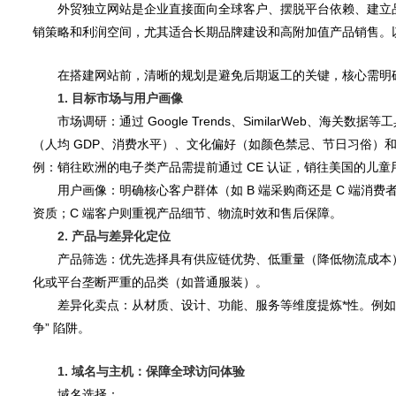
外贸独立网站是企业直接面向全球客户、摆脱平台依赖、建立品
销策略和利润空间，尤其适合长期品牌建设和高附加值产品销售。
一、前期规划：明确核心目标与定位
在搭建网站前，清晰的规划是避免后期返工的关键，核心需明
1. 目标市场与用户画像
市场调研：通过 Google Trends、SimilarWeb
（人均 GDP、消费水平）、文化偏好（如颜色禁忌、节日习俗）
例：销往欧洲的电子类产品需提前通过 CE 认证，销往美国的儿童用
用户画像：明确核心客户群体（如 B 端采购商还是 C 端消
资质；C 端客户则重视产品细节、物流时效和售后保障。
2. 产品与差异化定位
产品筛选：优先选择具有供应链优势、低重量（降低物流成本）
化或平台垄断严重的品类（如普通服装）。
差异化卖点：从材质、设计、功能、服务等维度提炼*性。例如：“2
争” 陷阱。
二、技术搭建：从域名到网站上线的核心步骤
1. 域名与主机：保障全球访问体验
域名选择：