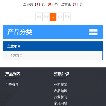
全部共【
1
】页 【
6
】条 当前第【
1
】页
首页
上页
1
下页
尾页
产品分类
主营项目
主营项目
产品列表
资讯知识
主营项目
公司新闻
产品知识
行业新闻
常见问题